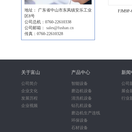
地址：
广东省中山市东凤镇安乐工业
FJM9
区8号
公司总机：0760-22610338
公司邮箱：
sales@fushan.cn
传真：0760-22610328
关于富山
产品中心
新闻
公司简介
智能设备
公司
企业文化
磨边机设备
展会
发展历程
清洗机设备
行业
企业视频
钻孔机设备
磨边机生产连线
环保设备
石材设备