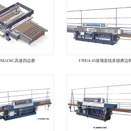
DM2436C高速四边磨
FJM14-45玻璃直线多级磨边